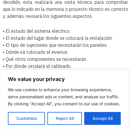
decidido, esta realizará una visita técnica para comprobar
que lo indicado en la memoria o proyecto técnico es correcto
y, además, revisará los siguientes aspectos:
• El estado del sistema eléctrico.
• El estado del lugar donde se colocará la instalación.
• El tipo de sujeciones que necesitarán los paneles.
• Dónde irá colocado el inversor.
• Qué otros componentes se necesitarán.
• Por dónde circulará el cableado.
• Las modificaciones estéticas que solicites.
We value your privacy
En este momento, también puedes aprovechar para
We use cookies to enhance your browsing experience,
preguntar todas las dudas que tengas.
serve personalised ads or content, and analyse our traffic.
By clicking "Accept All", you consent to our use of cookies.
De todos modos, con esta información, la empresa te
facilitará el coste definitivo y firmaréis el contrato.
Customise
Reject All
Accept All